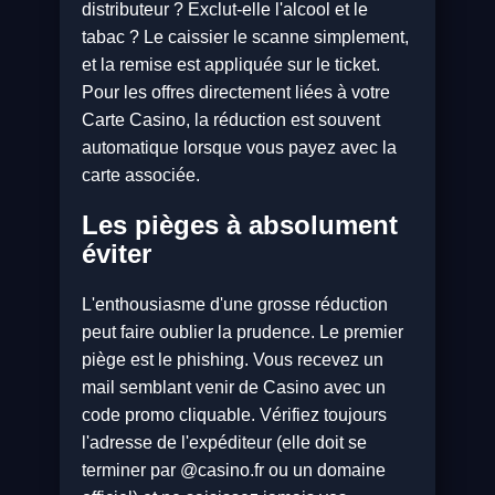
distributeur ? Exclut-elle l'alcool et le
tabac ? Le caissier le scanne simplement,
et la remise est appliquée sur le ticket.
Pour les offres directement liées à votre
Carte Casino, la réduction est souvent
automatique lorsque vous payez avec la
carte associée.
Les pièges à absolument
éviter
L'enthousiasme d'une grosse réduction
peut faire oublier la prudence. Le premier
piège est le phishing. Vous recevez un
mail semblant venir de Casino avec un
code promo cliquable. Vérifiez toujours
l'adresse de l'expéditeur (elle doit se
terminer par @casino.fr ou un domaine