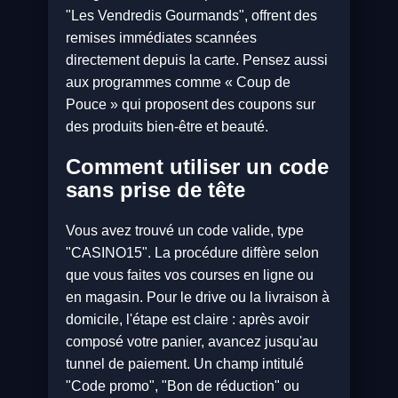
"Les Vendredis Gourmands", offrent des
remises immédiates scannées
directement depuis la carte. Pensez aussi
aux programmes comme « Coup de
Pouce » qui proposent des coupons sur
des produits bien-être et beauté.
Comment utiliser un code
sans prise de tête
Vous avez trouvé un code valide, type
"CASINO15". La procédure diffère selon
que vous faites vos courses en ligne ou
en magasin. Pour le drive ou la livraison à
domicile, l'étape est claire : après avoir
composé votre panier, avancez jusqu'au
tunnel de paiement. Un champ intitulé
"Code promo", "Bon de réduction" ou