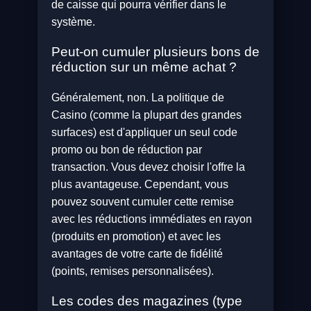
de caisse qui pourra vérifier dans le
système.
Peut-on cumuler plusieurs bons de
réduction sur un même achat ?
Généralement, non. La politique de
Casino (comme la plupart des grandes
surfaces) est d'appliquer un seul code
promo ou bon de réduction par
transaction. Vous devez choisir l'offre la
plus avantageuse. Cependant, vous
pouvez souvent cumuler cette remise
avec les réductions immédiates en rayon
(produits en promotion) et avec les
avantages de votre carte de fidélité
(points, remises personnalisées).
Les codes des magazines (type