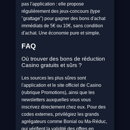
pas l'application : elle propose
régulièrement des jeux-concours (type
"grattage") pour gagner des bons d'achat
immédiats de 5€ ou 10€, sans condition
d'achat. Une économie pure et simple.
FAQ
Où trouver des bons de réduction
Casino gratuits et sûrs ?
Les sources les plus sûres sont
l'application et le site officiel de Casino
(rubrique Promotions), ainsi que les
newsletters auxquelles vous vous
inscrivez directement chez eux. Pour des
codes externes, privilégiez les grands
agrégateurs comme Bonial ou Ma-Réduc,
qui vérifient la validité des offres en