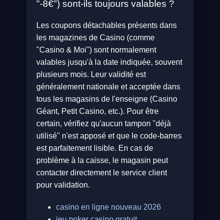
"-8€") sont-ils toujours valables ?
Les coupons détachables présents dans
les magazines de Casino (comme
"Casino & Moi") sont normalement
valables jusqu'à la date indiquée, souvent
plusieurs mois. Leur validité est
généralement nationale et acceptée dans
tous les magasins de l'enseigne (Casino
Géant, Petit Casino, etc.). Pour être
certain, vérifiez qu'aucun tampon "déjà
utilisé" n'est apposé et que le code-barres
est parfaitement lisible. En cas de
problème à la caisse, le magasin peut
contacter directement le service client
pour validation.
casino en ligne nouveau 2026
jeu poker casino gratuit