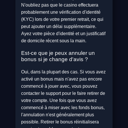
N'oubliez pas que le casino effectuera
probablement une vérification d'identité
(KYC) lors de votre premier retrait, ce qui
peut ajouter un délai supplémentaire.
Ayez votre pièce d'identité et un justificatif
de domicile récent sous la main.
Est-ce que je peux annuler un
bonus si je change d'avis ?
Oui, dans la plupart des cas. Si vous avez
activé un bonus mais n'avez pas encore
commencé à jouer avec, vous pouvez
contacter le support pour le faire retirer de
votre compte. Une fois que vous avez
commencé à miser avec les fonds bonus,
l'annulation n'est généralement plus
possible. Retirer le bonus réinitialisera