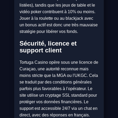
listées), tandis que les jeux de table et le
vidéo poker contribuent à 10% ou moins.
Jouer à la roulette ou au blackjack avec
un bonus actif est donc une très mauvaise
stratégie pour libérer vos fonds.
Sécurité, licence et
support client
Tortuga Casino opère sous une licence de
Curaçao, une autorité reconnue mais
moins stricte que la MGA ou l'UKGC. Cela
se traduit par des conditions générales
parfois plus favorables à l'opérateur. Le
site utilise un cryptage SSL standard pour
protéger vos données financières. Le
support est accessible 24/7 via un chat en
direct, avec des réponses en français.