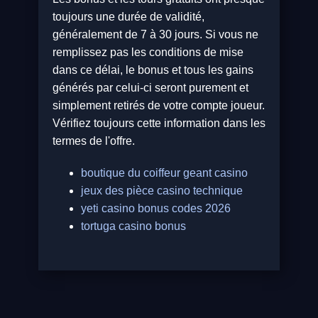
toujours une durée de validité,
généralement de 7 à 30 jours. Si vous ne
remplissez pas les conditions de mise
dans ce délai, le bonus et tous les gains
générés par celui-ci seront purement et
simplement retirés de votre compte joueur.
Vérifiez toujours cette information dans les
termes de l'offre.
boutique du coiffeur geant casino
jeux des pièce casino technique
yeti casino bonus codes 2026
tortuga casino bonus