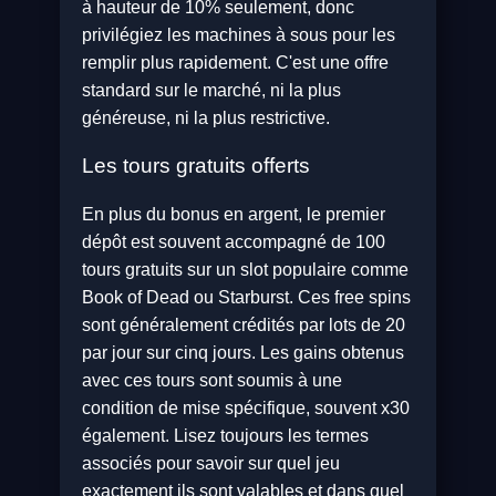
à hauteur de 10% seulement, donc
privilégiez les machines à sous pour les
remplir plus rapidement. C'est une offre
standard sur le marché, ni la plus
généreuse, ni la plus restrictive.
Les tours gratuits offerts
En plus du bonus en argent, le premier
dépôt est souvent accompagné de 100
tours gratuits sur un slot populaire comme
Book of Dead ou Starburst. Ces free spins
sont généralement crédités par lots de 20
par jour sur cinq jours. Les gains obtenus
avec ces tours sont soumis à une
condition de mise spécifique, souvent x30
également. Lisez toujours les termes
associés pour savoir sur quel jeu
exactement ils sont valables et dans quel