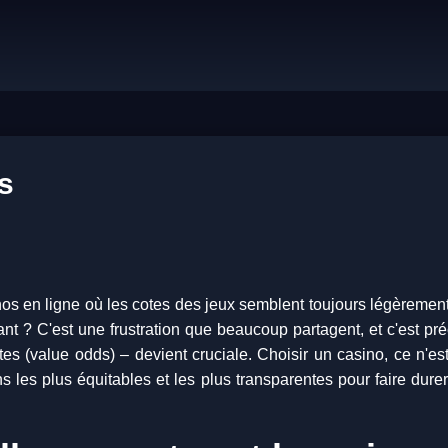
s
s en ligne où les cotes des jeux semblent toujours légèrement
ant ? C'est une frustration que beaucoup partagent, et c'est pr
tes (value odds) – devient cruciale. Choisir un casino, ce n'es
ons les plus équitables et les plus transparentes pour faire dur