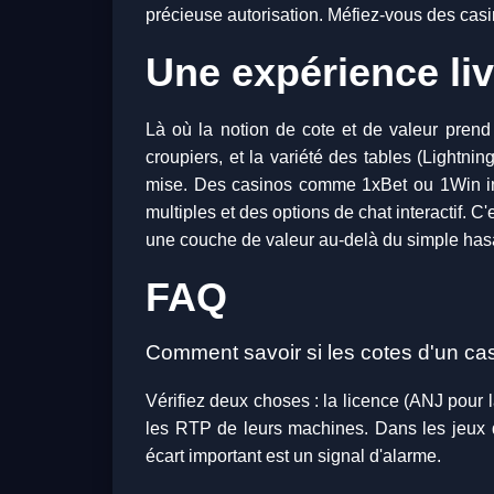
précieuse autorisation. Méfiez-vous des casin
Une expérience live
Là où la notion de cote et de valeur prend 
croupiers, et la variété des tables (Lightni
mise. Des casinos comme 1xBet ou 1Win in
multiples et des options de chat interactif. C
une couche de valeur au-delà du simple has
FAQ
Comment savoir si les cotes d'un ca
Vérifiez deux choses : la licence (ANJ pour 
les RTP de leurs machines. Dans les jeux d
écart important est un signal d'alarme.