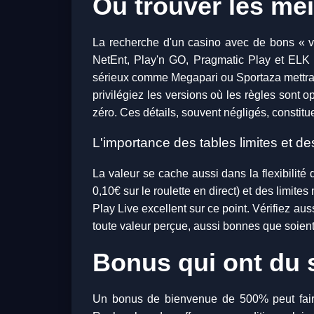
Où trouver les meil
La recherche d'un casino avec de bons « v
NetEnt, Play'n GO, Pragmatic Play et ELK S
sérieux comme Megapari ou Sportaza mettra en
privilégiez les versions où les règles sont 
zéro. Ces détails, souvent négligés, consti
L'importance des tables limites et d
La valeur se cache aussi dans la flexibilit
0,10€ sur le roulette en direct) et des limi
Play Live excellent sur ce point. Vérifiez aus
toute valeur perçue, aussi bonnes que soient
Bonus qui ont du 
Un bonus de bienvenue de 500% peut faire r