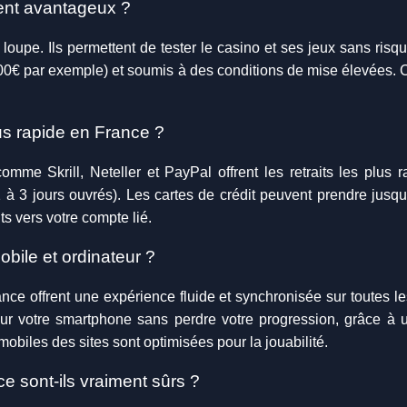
ent avantageux ?
ne loupe. Ils permettent de tester le casino et ses jeux sans ri
100€ par exemple) et soumis à des conditions de mise élevée
lus rapide en France ?
comme Skrill, Neteller et PayPal offrent les retraits les plus
 à 3 jours ouvrés). Les cartes de crédit peuvent prendre jus
ts vers votre compte lié.
bile et ordinateur ?
nce offrent une expérience fluide et synchronisée sur toutes
e sur votre smartphone sans perdre votre progression, grâce à
biles des sites sont optimisées pour la jouabilité.
e sont-ils vraiment sûrs ?