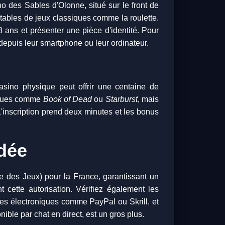
no des Sables d'Olonne, situé sur le front de
tables de jeux classiques comme la roulette.
8 ans et présenter une pièce d'identité. Pour
depuis leur smartphone ou leur ordinateur.
asino physique peut offrir une centaine de
siques comme
Book of Dead
ou
Starburst
, mais
 L'inscription prend deux minutes et les bonus
ndée
ale des Jeux) pour la France, garantissant un
cette autorisation. Vérifiez également les
les électroniques comme PayPal ou Skrill, et
ble par chat en direct, est un gros plus.