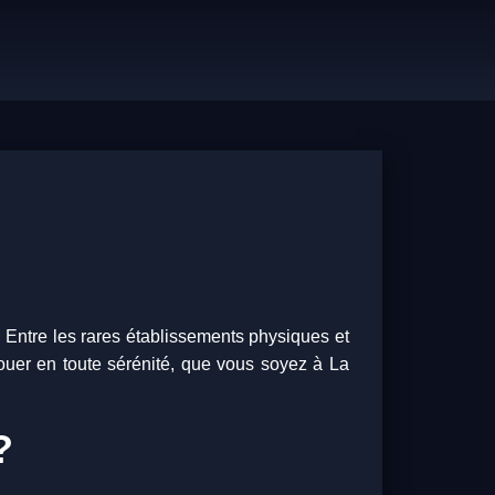
Entre les rares établissements physiques et
r jouer en toute sérénité, que vous soyez à La
?