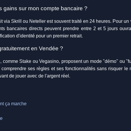
s gains sur mon compte bancaire ?
it via Skrill ou Neteller est souvent traité en 24 heures. Pour un
ts bancaires directs peuvent prendre entre 2 et 5 jours ouv
ication d'identité pour un premier retrait.
gratuitement en Vendée ?
e, comme Stake ou Vegasino, proposent un mode "démo" ou "fun"
 comprendre ses règles et ses fonctionnalités sans risquer le
vant de jouer avec de l'argent réel.
nt ça marche
ne