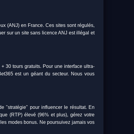
Jeux (ANJ) en France. Ces sites sont régulés,
er sur un site sans licence ANJ est illégal et
0 tours gratuits. Pour une interface ultra-
é, Bet365 est un géant du secteur. Nous vous
"stratégie" pour influencer le résultat. En
que (RTP) élevé (96% et plus), gérez votre
s et les modes bonus. Ne poursuivez jamais vos