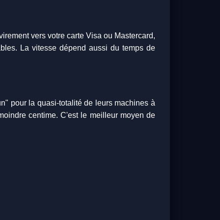
 virement vers votre carte Visa ou Mastercard,
rables. La vitesse dépend aussi du temps de
 pour la quasi-totalité de leurs machines à
 moindre centime. C'est le meilleur moyen de