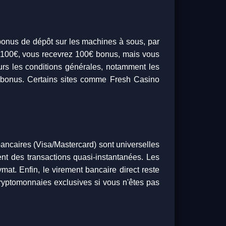
 bonus de dépôt sur les machines à sous, par
z 100€, vous recevrez 100€ bonus, mais vous
ours les conditions générales, notamment les
du bonus. Certains sites comme Fresh Casino
bancaires (Visa/Mastercard) sont universelles
rent des transactions quasi-instantanées. Les
t. Enfin, le virement bancaire direct reste
cryptomonnaies exclusives si vous n'êtes pas