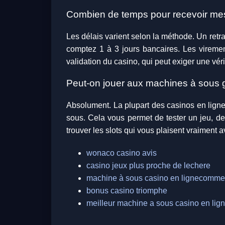
Combien de temps pour recevoir me
Les délais varient selon la méthode. Un retra
comptez 1 à 3 jours bancaires. Les viremen
validation du casino, qui peut exiger une vérif
Peut-on jouer aux machines à sous 
Absolument. La plupart des casinos en lign
sous. Cela vous permet de tester un jeu, de
trouver les slots qui vous plaisent vraiment a
wonaco casino avis
casino jeux plus proche de lechere
machine à sous casino en lignecomme
bonus casino triomphe
meilleur machine a sous casino en lig