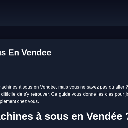
us En Vendee
achines à sous en Vendée, mais vous ne savez pas où aller ? 
is difficile de s'y retrouver. Ce guide vous donne les clés pou
plement chez vous.
chines à sous en Vendée 