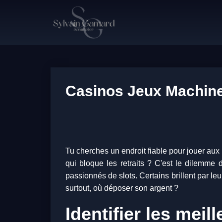
Casinos Jeux Machin
Tu cherches un endroit fiable pour jouer au
qui bloque les retraits ? C'est le dilemme 
passionnés de slots. Certains brillent par leur
surtout, où déposer son argent ?
Identifier les mei