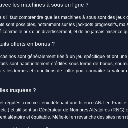
 avec les machines à sous en ligne ?
 mais il faut comprendre que les machines à sous sont des jeux 
ts sont possibles, notamment sur les jackpots progressifs, mais 
é comme le prix d'un divertissement, et de ne jamais miser ce q
uits offerts en bonus ?
les casinos sont généralement liés à un jeu spécifique et ont un
atuits sont habituellement crédités sous forme de bonus, soum
urs les termes et conditions de l'offre pour connaître la valeur 
lles truquées ?
 et régulés, comme ceux détenant une licence ANJ en France. 
 etc.) et utilisent un Générateur de Nombres Aléatoires (RNG) 
nt aléatoire et équitable. Méfie-toi en revanche des sites non ré