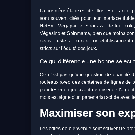
La première étape est de filtrer. En France
sont souvent cités pour leur interface flui
NetEnt. Megapari et Sportaza, de leur côté
Végasino et Spinmama, bien que moins connus,
décisif reste la licence : un établissement
stricts sur l'équité des jeux.
Ce qui différencie une bonne sélecti
Ce n'est pas qu'une question de quantité. 
rouleaux avec des centaines de lignes de p
pour tester un jeu avant de miser de l'arge
mois est signe d'un partenariat solide avec 
Maximiser son exp
Les offres de bienvenue sont souvent le pre