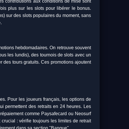
, les contributions aux conditions de mise sont
is plus sur les slots pour libérer le bonus.
ns) sur des slots populaires du moment, sans
.
romotions hebdomadaires. On retrouve souvent
s les lundis), des tournois de slots avec un
r des tours gratuits. Ces promotions ajoutent
s. Pour les joueurs français, les options de
ui permettent des retraits en 24 heures. Les
de prépaiement comme Paysafecard ou Neosurf
cial : vérifie toujours les limites de retrait
lairement dans sa section "Banque".