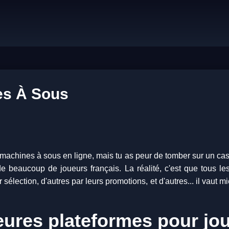
es À Sous
x machines à sous en ligne, mais tu as peur de tomber sur un c
de beaucoup de joueurs français. La réalité, c'est que tous le
 sélection, d'autres par leurs promotions, et d'autres... il vaut m
lleures plateformes pour jo