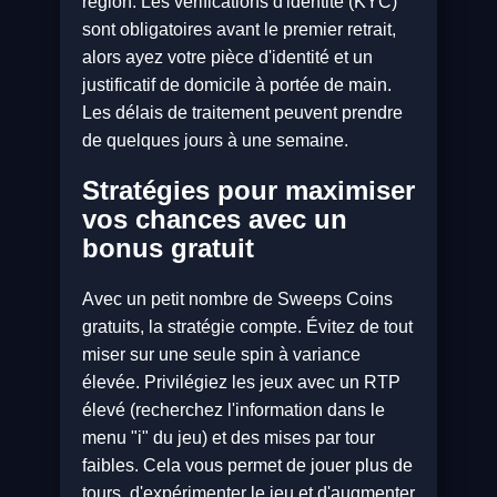
région. Les vérifications d'identité (KYC)
sont obligatoires avant le premier retrait,
alors ayez votre pièce d'identité et un
justificatif de domicile à portée de main.
Les délais de traitement peuvent prendre
de quelques jours à une semaine.
Stratégies pour maximiser
vos chances avec un
bonus gratuit
Avec un petit nombre de Sweeps Coins
gratuits, la stratégie compte. Évitez de tout
miser sur une seule spin à variance
élevée. Privilégiez les jeux avec un RTP
élevé (recherchez l'information dans le
menu "i" du jeu) et des mises par tour
faibles. Cela vous permet de jouer plus de
tours, d'expérimenter le jeu et d'augmenter