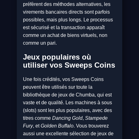
préfèrent des méthodes alternatives, les
virements bancaires directs sont parfois
possibles, mais plus longs. Le processus
est sécurisé et la transaction apparaît
comme un achat de biens virtuels, non
comme un pari.
Jeux populaires où
utiliser vos Sweeps Coins
Une fois crédités, vos Sweeps Coins
peuvent être utilisés sur toute la
bibliothèque de jeux de Chumba, qui est
vaste et de qualité. Les machines à sous
(slots) sont les plus populaires, avec des
titres comme
Dancing Gold
,
Stampede
Fury
, et
Golden Buffalo
. Vous trouverez
aussi une excellente sélection de jeux de