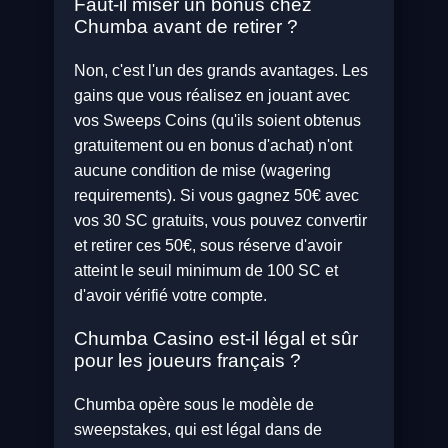
Faut-il miser un bonus chez
Chumba avant de retirer ?
Non, c'est l'un des grands avantages. Les
gains que vous réalisez en jouant avec
vos Sweeps Coins (qu'ils soient obtenus
gratuitement ou en bonus d'achat) n'ont
aucune condition de mise (wagering
requirements). Si vous gagnez 50€ avec
vos 30 SC gratuits, vous pouvez convertir
et retirer ces 50€, sous réserve d'avoir
atteint le seuil minimum de 100 SC et
d'avoir vérifié votre compte.
Chumba Casino est-il légal et sûr
pour les joueurs français ?
Chumba opère sous le modèle de
sweepstakes, qui est légal dans de