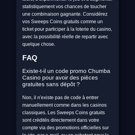
statistiquement vos chances de toucher
une combinaison gagnante. Considérez
vos Sweeps Coins gratuits comme un
ticket pour participer à la loterie du casino,
avec la possibilité réelle de repartir avec
quelque chose.
FAQ
Existe-t-il un code promo Chumba
Casino pour avoir des pièces
gratuites sans dépôt ?
Non, il n'existe pas de code à entrer
manuellement comme dans les casinos
classiques. Les Sweeps Coins gratuits
sont crédités directement dans votre
compte via des promotions officielles sur