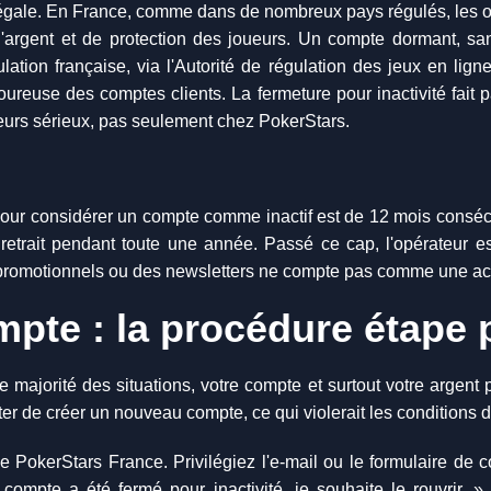
légale. En France, comme dans de nombreux pays régulés, les op
d'argent et de protection des joueurs. Un compte dormant, san
ation française, via l'Autorité de régulation des jeux en lign
ureuse des comptes clients. La fermeture pour inactivité fait p
teurs sérieux, pas seulement chez PokerStars.
our considérer un compte comme inactif est de 12 mois consécu
trait pendant toute une année. Passé ce cap, l'opérateur est
 promotionnels ou des newsletters ne compte pas comme une acti
pte : la procédure étape 
 majorité des situations, votre compte et surtout votre argent
er de créer un nouveau compte, ce qui violerait les conditions d'u
 PokerStars France. Privilégiez l'e-mail ou le formulaire de co
compte a été fermé pour inactivité, je souhaite le rouvrir.