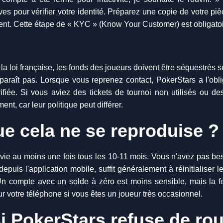
ves pour vérifier votre identité. Préparez une copie de votre pièc
écent. Cette étape de « KYC » (Know Your Customer) est obligatoi
 la loi française, les fonds des joueurs doivent être séquestrés 
araît pas. Lorsque vous reprenez contact, PokerStars a l'obliga
érifiée. Si vous aviez des tickets de tournoi non utilisés ou d
t, car leur politique peut différer.
e cela ne se reproduise ?
e vie au moins une fois tous les 10-11 mois. Vous n'avez pas b
puis l'application mobile, suffit généralement à réinitialiser 
Un compte avec un solde à zéro est moins sensible, mais la fe
 votre téléphone si vous êtes un joueur très occasionnel.
si PokerStars refuse de rou