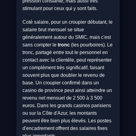
pression constante, mais aussi très
stimulant pour ceux qui y sont faits.
Coté salaire, pour un croupier débutant, le
salaire brut mensuel se situe
généralement autour du SMIC, mais c'est
sans compter le
tronc
(les pourboires). Le
tronc, partagé entre tout le personnel en
contact avec la clientèle, peut représenter
un complément très significatif, faisant
souvent plus que doubler le revenu de
base. Un croupier confirmé dans un
casino de province peut ainsi atteindre un
revenu net mensuel de 2 500 à 3 500
euros. Dans les grands casinos parisiens
ou sur la Côte d'Azur, les montants
peuvent être bien plus élevés. Les postes
d'encadrement offrent des salaires fixes
plus importants.