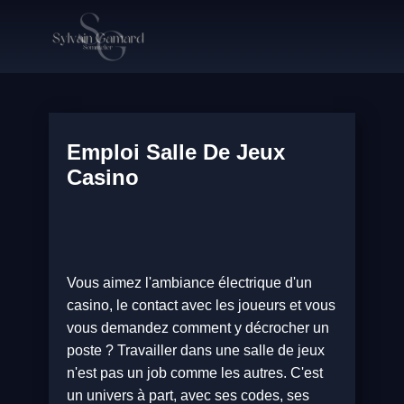
Emploi Salle De Jeux
Casino
Vous aimez l'ambiance électrique d'un
casino, le contact avec les joueurs et vous
vous demandez comment y décrocher un
poste ? Travailler dans une salle de jeux
n'est pas un job comme les autres. C'est
un univers à part, avec ses codes, ses