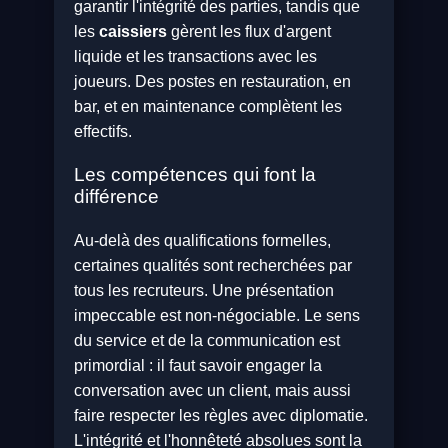
garantir l'intégrité des parties, tandis que
les
caissiers
gèrent les flux d'argent
liquide et les transactions avec les
joueurs. Des postes en restauration, en
bar, et en maintenance complètent les
effectifs.
Les compétences qui font la
différence
Au-delà des qualifications formelles,
certaines qualités sont recherchées par
tous les recruteurs. Une présentation
impeccable est non-négociable. Le sens
du service et de la communication est
primordial : il faut savoir engager la
conversation avec un client, mais aussi
faire respecter les règles avec diplomatie.
L'intégrité et l'honnêteté absolues sont la