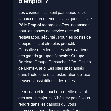
d'emploi ?
Les casinos n'utilisent pas toujours les
canaux de recrutement classiques. Le site
Pôle Emploi
regorge d'offres, notamment
pour les postes de service (accueil,
restauration, sécurité). Pour les postes de
croupier, il faut être plus proactif.
Consultez directement les sites carrières
des grands groupes français : Groupe
Barrière, Groupe Partouche, JOA, Casino
de Monte-Carlo. Les sites spécialisés
dans l'hôtellerie et la restauration de luxe
peuvent aussi diffuser des offres.
Le réseau et le bouche-à-oreille restent
des atouts majeurs. N'hésitez pas à vous
rendre dans les casinos qui vous
intéressent pour déposer votre CV en