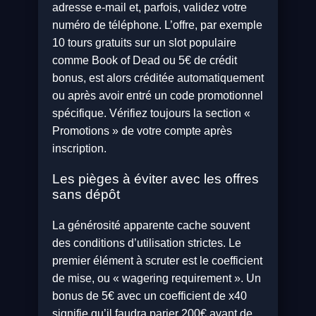
adresse e-mail et, parfois, validez votre
numéro de téléphone. L’offre, par exemple
10 tours gratuits sur un slot populaire
comme Book of Dead ou 5€ de crédit
bonus, est alors créditée automatiquement
ou après avoir entré un code promotionnel
spécifique. Vérifiez toujours la section «
Promotions » de votre compte après
inscription.
Les pièges à éviter avec les offres
sans dépôt
La générosité apparente cache souvent
des conditions d’utilisation strictes. Le
premier élément à scruter est le coefficient
de mise, ou « wagering requirement ». Un
bonus de 5€ avec un coefficient de x40
signifie qu’il faudra parier 200€ avant de