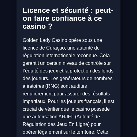
Licence et sécurité : peut-
on faire confiance à ce
casino ?
Golden Lady Casino opère sous une
licence de Curaçao, une autorité de
régulation internationale reconnue. Cela
garantit un certain niveau de contrôle sur
l’équité des jeux et la protection des fonds
des joueurs. Les générateurs de nombres
aléatoires (RNG) sont audités
régulièrement pour assurer des résultats
impartiaux. Pour les joueurs français, il est
crucial de vérifier que le casino possède
une autorisation ARJEL (Autorité de
Régulation des Jeux En Ligne) pour
opérer légalement sur le territoire. Cette