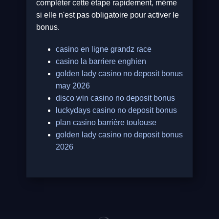
compléter cette étape rapidement, même
si elle n'est pas obligatoire pour activer le
bonus.
casino en ligne grandz race
casino la barriere enghien
golden lady casino no deposit bonus
may 2026
disco win casino no deposit bonus
luckydays casino no deposit bonus
plan casino barrière toulouse
golden lady casino no deposit bonus
2026