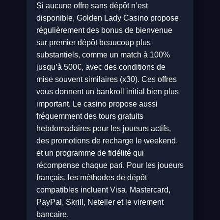
Si aucune offre sans dépôt n’est
disponible, Golden Lady Casino propose
régulièrement des bonus de bienvenue
sur premier dépôt beaucoup plus
substantiels, comme un match à 100%
jusqu’à 500€, avec des conditions de
mise souvent similaires (x30). Ces offres
vous donnent un bankroll initial bien plus
important. Le casino propose aussi
fréquemment des tours gratuits
hebdomadaires pour les joueurs actifs,
des promotions de recharge le weekend,
et un programme de fidélité qui
récompense chaque pari. Pour les joueurs
français, les méthodes de dépôt
compatibles incluent Visa, Mastercard,
PayPal, Skrill, Neteller et le virement
bancaire.