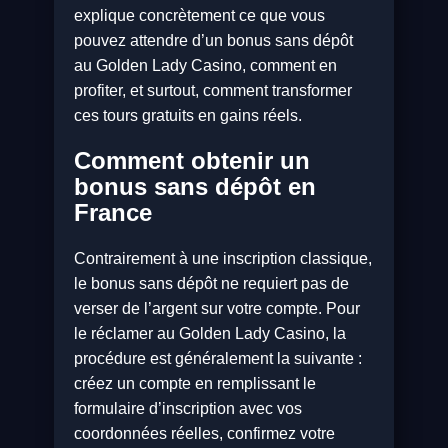
explique concrètement ce que vous
pouvez attendre d’un bonus sans dépôt
au Golden Lady Casino, comment en
profiter, et surtout, comment transformer
ces tours gratuits en gains réels.
Comment obtenir un
bonus sans dépôt en
France
Contrairement à une inscription classique,
le bonus sans dépôt ne requiert pas de
verser de l’argent sur votre compte. Pour
le réclamer au Golden Lady Casino, la
procédure est généralement la suivante :
créez un compte en remplissant le
formulaire d’inscription avec vos
coordonnées réelles, confirmez votre