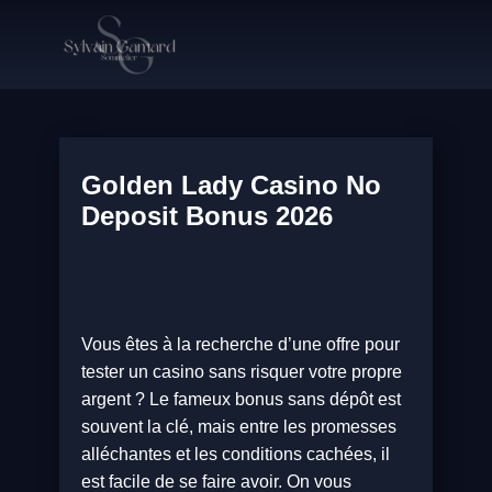
Golden Lady Casino No
Deposit Bonus 2026
Vous êtes à la recherche d’une offre pour
tester un casino sans risquer votre propre
argent ? Le fameux bonus sans dépôt est
souvent la clé, mais entre les promesses
alléchantes et les conditions cachées, il
est facile de se faire avoir. On vous