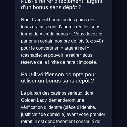
Puis-je retirer directement l'argent
d'un bonus sans dépôt ?
Non. L'argent bonus ou les gains des
tours gratuits sont d'abord crédités sous
forme de « crédit bonus ». Vous devez le
parier un certain nombre de fois (ex: x40)
pour le convertir en « argent réel »
(cashable) et pouvoir le retirer, sous
réserve de la limite de retrait imposée.
Faut-il vérifier son compte pour
utiliser un bonus sans dépôt ?
La plupart des casinos sérieux, dont
Golden Lady, demanderont une
vérification d'identité (pièce d'identité,
justificatif de domicile) avant votre premier
retrait. Il est donc fortement conseillé de