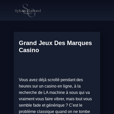
Grand Jeux Des Marques
Casino
Vous avez déjà scrollé pendant des
heures sur un casino en ligne, à la
recherche de LA machine à sous qui va
vraiment vous faire vibrer, mais tout vous
semble fade et générique ? C'est le
problème classique quand on ne tombe