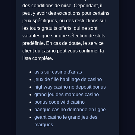
des conditions de mise. Cependant, il
peut y avoir des exceptions pour certains
jeux spécifiques, ou des restrictions sur
les tours gratuits offerts, qui ne sont
valables que sur une sélection de slots
prédéfinie. En cas de doute, le service
client du casino peut vous confirmer la
liste complète.
avis sur casino d'arras
jeux de fille habillage de casino
highway casino no deposit bonus
grand jeu des marques casino
bonus code wild casino
banque casino demande en ligne
geant casino le grand jeu des
marques