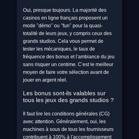
Oui, presque toujours. La majorité des
casinos en ligne français proposent un
mode "démo" ou "fun" pour la quasi-
totalité de leurs jeux, y compris ceux des
grands studios. Cela vous permet de
tester les mécaniques, le taux de
fréquence des bonus et l'ambiance du jeu
sans risquer un centime. C'est le meilleur
moyen de faire votre sélection avant de
jouer en argent réel.
Les bonus sont-ils valables sur
tous les jeux des grands studios ?
Il faut lire les conditions générales (CG)
avec attention. Généralement, oui, les
machines à sous de tous les fournisseurs
contribuent à 100% à l'accomplissement