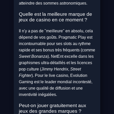
atteindre des sommes astronomiques.
Quelle est la meilleure marque de
jeux de casino en ce moment ?
Il n'y a pas de "meilleure" en absolu, cela
dépend de vos goûts. Pragmatic Play est
incontournable pour ses slots au rythme
rapide et ses bonus très fréquents (comme
Sweet Bonanza
). NetEnt excelle dans les
graphismes ultra-détaillés et les licences
pop culture (
Jimmy Hendrix
,
Street
Fighter
). Pour le live casino, Evolution
Gaming est le leader mondial incontesté,
avec une qualité de diffusion et une
inventivité inégalées.
Peut-on jouer gratuitement aux
jeux des grandes marques ?