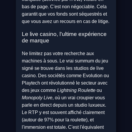
bas de page. C'est non négociable. Cela
garantit que vos fonds sont séquestrés et
que vous avez un recours en cas de litige.
Le live casino, l'ultime expérience
de marque
Ne limitez pas votre recherche aux
machines à sous. Le vrai summum du jeu
signé se trouve dans les studios de live
casino. Des sociétés comme Evolution ou
Playtech ont révolutionné le secteur avec
des jeux comme
Lightning Roulette
ou
Monopoly Live
, où un vrai croupier vous
parle en direct depuis un studio luxueux.
Le RTP y est souvent affiché clairement
(autour de 97% pour la roulette), et
l'immersion est totale. C'est l'équivalent