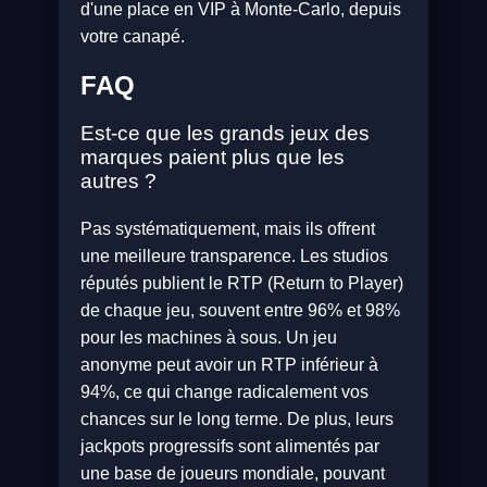
d'une place en VIP à Monte-Carlo, depuis
votre canapé.
FAQ
Est-ce que les grands jeux des
marques paient plus que les
autres ?
Pas systématiquement, mais ils offrent
une meilleure transparence. Les studios
réputés publient le RTP (Return to Player)
de chaque jeu, souvent entre 96% et 98%
pour les machines à sous. Un jeu
anonyme peut avoir un RTP inférieur à
94%, ce qui change radicalement vos
chances sur le long terme. De plus, leurs
jackpots progressifs sont alimentés par
une base de joueurs mondiale, pouvant