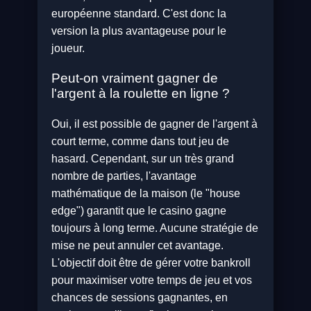
européenne standard. C'est donc la
version la plus avantageuse pour le
joueur.
Peut-on vraiment gagner de
l'argent à la roulette en ligne ?
Oui, il est possible de gagner de l'argent à
court terme, comme dans tout jeu de
hasard. Cependant, sur un très grand
nombre de parties, l'avantage
mathématique de la maison (le "house
edge") garantit que le casino gagne
toujours à long terme. Aucune stratégie de
mise ne peut annuler cet avantage.
L'objectif doit être de gérer votre bankroll
pour maximiser votre temps de jeu et vos
chances de sessions gagnantes, en