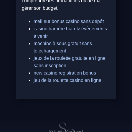
comprendre les probabilités ou de mal
gérer son budget.
meilleur bonus casino sans dépôt
casino barrière biarritz évènements
à venir
machine à sous gratuit sans
telechargement
jeux de la roulette gratuite en ligne
sans inscription
new casino registration bonus
jeu de la roulette casino en ligne