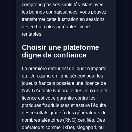
comprend pas ses subtilités. Mais avec
les bonnes connaissances, vous pouvez
transformer cette frustration en sessions
de jeu bien plus agréables, voire
rentables.
Choisir une plateforme
digne de confiance
La première erreur est de jouer n'importe
où. Un casino en ligne sérieux pour les
joueurs français possède une licence de
l'ANJ (Autorité Nationale des Jeux). Cette
licence est votre garantie contre les
pratiques frauduleuses et assure l'équité
des résultats grâce à des générateurs de
nombres aléatoires (RNG) certifiés. Des
opérateurs comme 1xBet, Megapari, ou