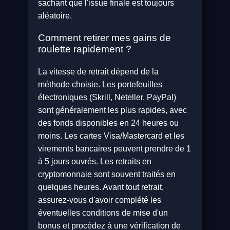
sachant que l'issue finale est toujours
aléatoire.
Comment retirer mes gains de
roulette rapidement ?
La vitesse de retrait dépend de la
méthode choisie. Les portefeuilles
électroniques (Skrill, Neteller, PayPal)
sont généralement les plus rapides, avec
des fonds disponibles en 24 heures ou
moins. Les cartes Visa/Mastercard et les
virements bancaires peuvent prendre de 1
à 5 jours ouvrés. Les retraits en
cryptomonnaie sont souvent traités en
quelques heures. Avant tout retrait,
assurez-vous d'avoir complété les
éventuelles conditions de mise d'un
bonus et procédez à une vérification de