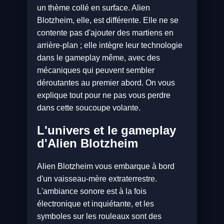
un thème collé en surface. Alien
Blotzheim, elle, est différente. Elle ne se
contente pas d'ajouter des martiens en
arrière-plan ; elle intègre leur technologie
dans le gameplay même, avec des
mécaniques qui peuvent sembler
déroutantes au premier abord. On vous
explique tout pour ne pas vous perdre
dans cette soucoupe volante.
L'univers et le gameplay
d'Alien Blotzheim
Alien Blotzheim vous embarque à bord
d'un vaisseau-mère extraterrestre.
L'ambiance sonore est à la fois
électronique et inquiétante, et les
symboles sur les rouleaux sont des