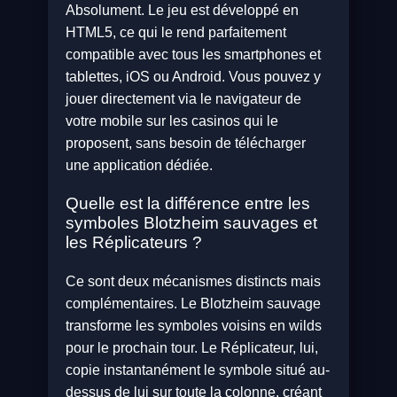
Absolument. Le jeu est développé en
HTML5, ce qui le rend parfaitement
compatible avec tous les smartphones et
tablettes, iOS ou Android. Vous pouvez y
jouer directement via le navigateur de
votre mobile sur les casinos qui le
proposent, sans besoin de télécharger
une application dédiée.
Quelle est la différence entre les
symboles Blotzheim sauvages et
les Réplicateurs ?
Ce sont deux mécanismes distincts mais
complémentaires. Le Blotzheim sauvage
transforme les symboles voisins en wilds
pour le prochain tour. Le Réplicateur, lui,
copie instantanément le symbole situé au-
dessus de lui sur toute la colonne, créant