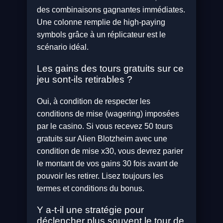
des combinaisons gagnantes immédiates.
Une colonne remplie de high-paying
symbols grâce à un réplicateur est le
scénario idéal.
Les gains des tours gratuits sur ce
jeu sont-ils retirables ?
Oui, à condition de respecter les
conditions de mise (wagering) imposées
par le casino. Si vous recevez 50 tours
gratuits sur Alien Blotzheim avec une
condition de mise x30, vous devrez parier
le montant de vos gains 30 fois avant de
pouvoir les retirer. Lisez toujours les
termes et conditions du bonus.
Y a-t-il une stratégie pour
déclencher plus souvent le tour de