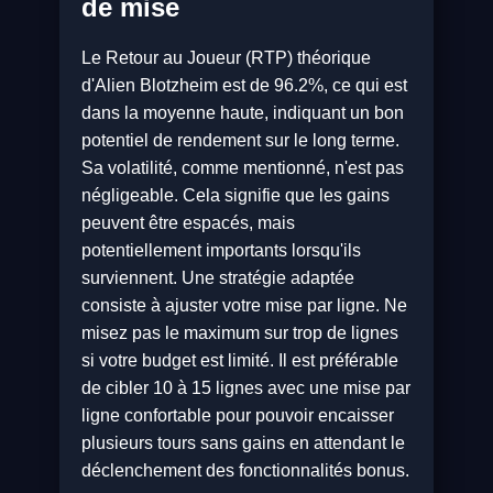
de mise
Le Retour au Joueur (RTP) théorique
d'Alien Blotzheim est de 96.2%, ce qui est
dans la moyenne haute, indiquant un bon
potentiel de rendement sur le long terme.
Sa volatilité, comme mentionné, n'est pas
négligeable. Cela signifie que les gains
peuvent être espacés, mais
potentiellement importants lorsqu'ils
surviennent. Une stratégie adaptée
consiste à ajuster votre mise par ligne. Ne
misez pas le maximum sur trop de lignes
si votre budget est limité. Il est préférable
de cibler 10 à 15 lignes avec une mise par
ligne confortable pour pouvoir encaisser
plusieurs tours sans gains en attendant le
déclenchement des fonctionnalités bonus.