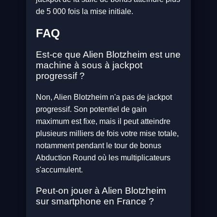
de 5 000 fois la mise initiale.
FAQ
Est-ce que Alien Blotzheim est une
machine à sous à jackpot
progressif ?
Non, Alien Blotzheim n'a pas de jackpot
progressif. Son potentiel de gain
maximum est fixe, mais il peut atteindre
plusieurs milliers de fois votre mise totale,
notamment pendant le tour de bonus
Abduction Round où les multiplicateurs
s'accumulent.
Peut-on jouer à Alien Blotzheim
sur smartphone en France ?