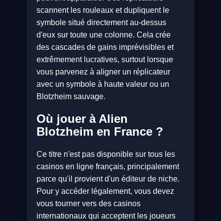
scannent les rouleaux et dupliquent le
symbole situé directement au-dessus
d'eux sur toute une colonne. Cela crée
des cascades de gains imprévisibles et
extrêmement lucratives, surtout lorsque
vous parvenez à aligner un réplicateur
avec un symbole à haute valeur ou un
Blotzheim sauvage.
Où jouer à Alien
Blotzheim en France ?
Ce titre n'est pas disponible sur tous les
casinos en ligne français, principalement
parce qu'il provient d'un éditeur de niche.
Pour y accéder légalement, vous devez
vous tourner vers des casinos
internationaux qui acceptent les joueurs