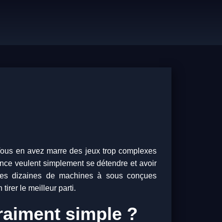
Vous en avez marre des jeux trop complexes
nce veulent simplement se détendre et avoir
 des dizaines de machines à sous conçues
irer le meilleur parti.
aiment simple ?