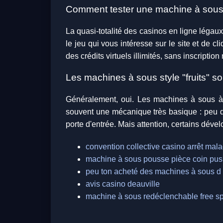
Comment tester une machine à sous 
La quasi-totalité des casinos en ligne légau
le jeu qui vous intéresse sur le site et de 
des crédits virtuels illimités, sans inscripti
Les machines à sous style "fruits" so
Généralement, oui. Les machines à sous à 
souvent une mécanique très basique : peu de
porte d'entrée. Mais attention, certains dév
convention collective casino arrêt mala
machine à sous pousse pièce coin pus
peu ton acheté des machines à sous d
avis casino deauville
machine à sous redéclenchable free s