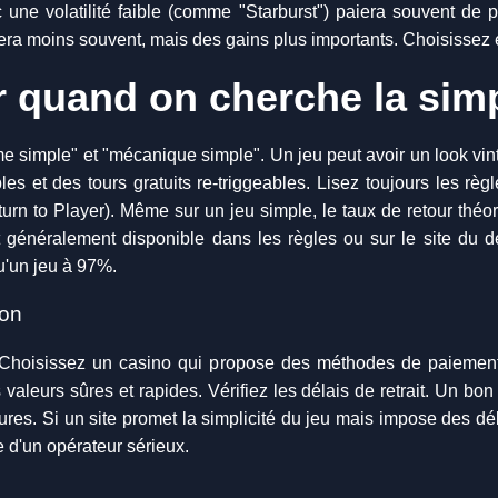
c une volatilité faible (comme "Starburst") paiera souvent de p
ra moins souvent, mais des gains plus importants. Choisissez e
r quand on cherche la simp
e simple" et "mécanique simple". Un jeu peut avoir un look vin
s et des tours gratuits re-triggeables. Lisez toujours les règ
n to Player). Même sur un jeu simple, le taux de retour théori
 généralement disponible dans les règles ou sur le site du 
u'un jeu à 97%.
ion
ent. Choisissez un casino qui propose des méthodes de paiemen
leurs sûres et rapides. Vérifiez les délais de retrait. Un bon 
ures. Si un site promet la simplicité du jeu mais impose des dél
e d'un opérateur sérieux.