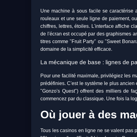
Une machine à sous facile se caractérise av
rouleaux et une seule ligne de paiement, ou
chiffres, lettres, étoiles. L'interface affich
de l'écran est occupé par des graphismes a
titres comme "Fruit Party" ou "Sweet Bonanz
domaine de la simplicité efficace.
La mécanique de base : lignes de 
Pour une facilité maximale, privilégiez les m
prédéfinies. C'est le système le plus ancie
"Gonzo's Quest") offrent des milliers de f
commencez par du classique. Une fois la logi
Où jouer à des ma
Tous les casinos en ligne ne se valent pas p