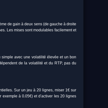
tème de gain à deux sens (de gauche à droite
ases. Les mises sont modulables facilement et
 simple avec une volatilité élevée et un bon
dépendent de la volatilité et du RTP, pas du
ielles. Sur un jeu à 20 lignes, miser 1€ sur
ar exemple à 0.05€) et d'activer les 20 lignes