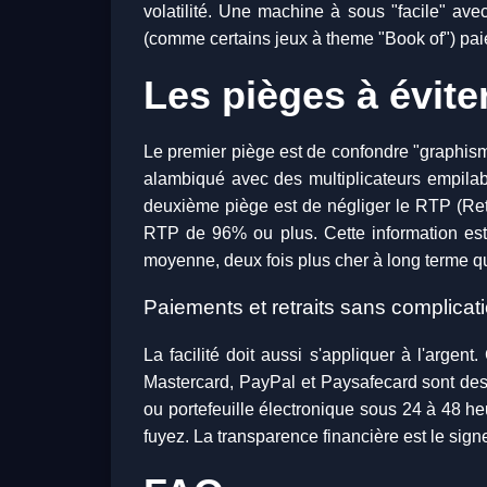
volatilité. Une machine à sous "facile" ave
(comme certains jeux à theme "Book of") paie
Les pièges à évite
Le premier piège est de confondre "graphism
alambiqué avec des multiplicateurs empilable
deuxième piège est de négliger le RTP (Retur
RTP de 96% ou plus. Cette information est
moyenne, deux fois plus cher à long terme q
Paiements et retraits sans complicat
La facilité doit aussi s'appliquer à l'arg
Mastercard, PayPal et Paysafecard sont des va
ou portefeuille électronique sous 24 à 48 he
fuyez. La transparence financière est le sign