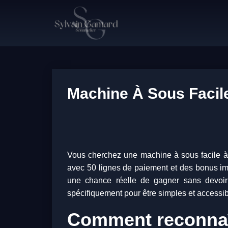
Machine À Sous Facil
Vous cherchez une machine à sous facile à
avec 50 lignes de paiement et des bonus im
une chance réelle de gagner sans devoir
spécifiquement pour être simples et accessibl
Comment reconnaî