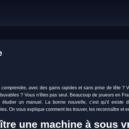
e
 comprendre, avec des gains rapides et sans prise de tête ? 
buvables ? Vous n'êtes pas seul. Beaucoup de joueurs en Fra
 étudier un manuel. La bonne nouvelle, c'est qu'il existe
es. On vous explique comment les trouver, les reconnaître et en t
tre une machine à sous vr