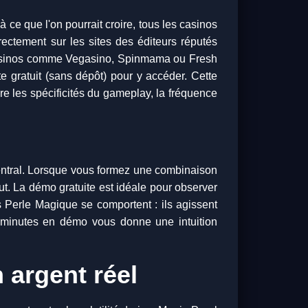
 ce que l'on pourrait croire, tous les casinos
ectement sur les sites des éditeurs réputés
 casinos comme Vegasino, Spinmama ou Fresh
e gratuit (sans dépôt) pour y accéder. Cette
dre les spécificités du gameplay, la fréquence
entral. Lorsque vous formez une combinaison
t. La démo gratuite est idéale pour observer
 Perle Magique se comportent : ils agissent
e minutes en démo vous donne une intuition
 argent réel