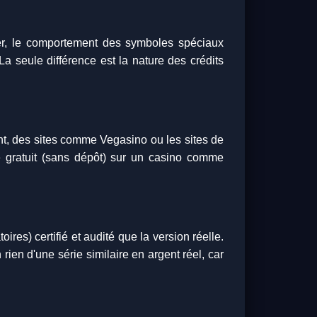
her, le comportement des symboles spéciaux
a seule différence est la nature des crédits
t, des sites comme Vegasino ou les sites de
e gratuit (sans dépôt) sur un casino comme
res) certifié et audité que la version réelle.
rien d'une série similaire en argent réel, car