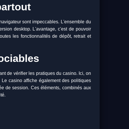
partout
r navigateur sont impeccables. L'ensemble du
ersion desktop. L'avantage, c'est de pouvoir
tes les fonctionnalités de dépôt, retrait et
gociables
t de vérifier les pratiques du casino. Ici, on
s. Le casino affiche également des politiques
durée de session. Ces éléments, combinés aux
té.