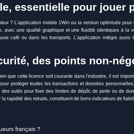
e, essentielle pour jouer 
ateur ? L'application mobile 1Win ou la version optimisée pou
e, avec une qualité graphique et une fluidité identiques à la v
e café ou dans les transports. L'application intègre aussi tou
écurité, des points non-né
que cette licence soit courante dans l'industrie, il est importan
t pour protéger toutes les transactions et données personnelle
 des outils pour fixer des limites de dépôt, de perte ou de 
a rapidité des retraits, constituent de bons indicateurs de fiabili
ueurs français ?