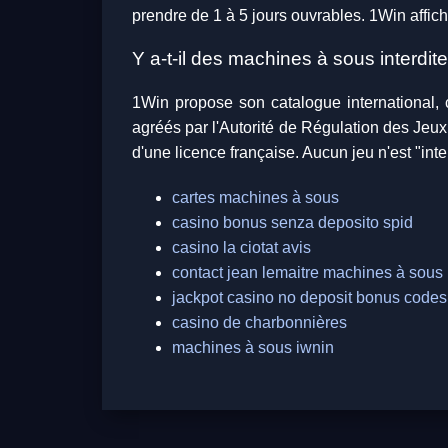
prendre de 1 à 5 jours ouvrables. 1Win affich
Y a-t-il des machines à sous interdi
1Win propose son catalogue international, 
agréés par l'Autorité de Régulation des Jeux 
d'une licence française. Aucun jeu n'est "inter
cartes machines à sous
casino bonus senza deposito spid
casino la ciotat avis
contact jean lemaitre machines à sous
jackpot casino no deposit bonus code
casino de charbonnières
machines à sous iwnin