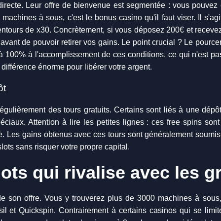
recte. Leur offre de bienvenue est segmentée : vous pouvez c
achines à sous, c'est le bonus casino qu'il faut viser. Il s'a
entours de x30. Concrètement, si vous déposez 200€ et recev
avant de pouvoir retirer vos gains. Le point crucial ? Le pourc
100% à l'accomplissement de ces conditions, ce qui n'est pas t
ifférence énorme pour libérer votre argent.
ôt
gulièrement des tours gratuits. Certains sont liés à une dépôt,
ciaux. Attention à lire les petites lignes : ces free spins sont
 Les gains obtenus avec ces tours sont généralement soumis à
ts sans risquer votre propre capital.
ots qui rivalise avec les 
 de son offre. Vous y trouverez plus de 3000 machines à sou
l et Quickspin. Contrairement à certains casinos qui se limiten