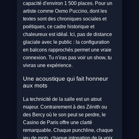
capacité d'environ 1 500 places. Pour un
artiste comme Oxmo Puccino, dont les
textes sont des chroniques sociales et
poétiques, ce cadre historique et
chaleureux est idéal. Ici, pas de distance
glaciale avec le public : la configuration
en balcons rapprochés permet une vraie
connexion. Tu n'iras pas voir un show, tu
vivras une expérience.
Une acoustique qui fait honneur
aux mots
La technicité de la salle est un atout
majeur. Contrairement à des Zénith ou
des Bercy où le son peut se perdre, le
Casino de Paris offre une clarté
remarquable. Chaque punchline, chaque
jeu de mots, chaque intonation de la voix