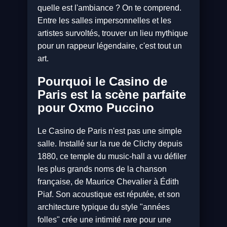
quelle est l'ambiance ? On te comprend.
Entre les salles impersonnelles et les
artistes survoltés, trouver un lieu mythique
pour un rappeur légendaire, c'est tout un
art.
Pourquoi le Casino de
Paris est la scène parfaite
pour Oxmo Puccino
Le Casino de Paris n'est pas une simple
salle. Installé sur la rue de Clichy depuis
1880, ce temple du music-hall a vu défiler
les plus grands noms de la chanson
française, de Maurice Chevalier à Édith
Piaf. Son acoustique est réputée, et son
architecture typique du style "années
folles" crée une intimité rare pour une