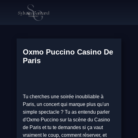
Oxmo Puccino Casino De
Paris
Tu cherches une soirée inoubliable à
Paris, un concert qui marque plus qu'un
simple spectacle ? Tu as entendu parler
d'Oxmo Puccino sur la scène du Casino
de Paris et tu te demandes si ça vaut
vraiment le coup, comment réserver, et