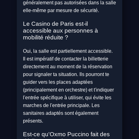
généralement pas autorisées dans la salle
elle-même par mesure de sécurité.
Le Casino de Paris est-il
accessible aux personnes à
mobilité réduite ?
Oui, la salle est partiellement accessible.
Il est impératif de contacter la billetterie
directement au moment de la réservation
pour signaler ta situation. Ils pourront te
guider vers les places adaptées
(principalement en orchestre) et t'indiquer
l'entrée spécifique à utiliser, qui évite les
marches de l'entrée principale. Les
sanitaires adaptés sont également
présents.
Est-ce qu'Oxmo Puccino fait des