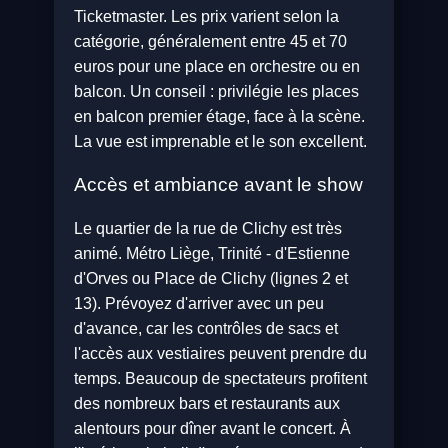
Ticketmaster. Les prix varient selon la
catégorie, généralement entre 45 et 70
euros pour une place en orchestre ou en
balcon. Un conseil : privilégie les places
en balcon premier étage, face à la scène.
La vue est imprenable et le son excellent.
Accès et ambiance avant le show
Le quartier de la rue de Clichy est très
animé. Métro Liège, Trinité - d'Estienne
d'Orves ou Place de Clichy (lignes 2 et
13). Prévoyez d'arriver avec un peu
d'avance, car les contrôles de sacs et
l'accès aux vestiaires peuvent prendre du
temps. Beaucoup de spectateurs profitent
des nombreux bars et restaurants aux
alentours pour dîner avant le concert. À