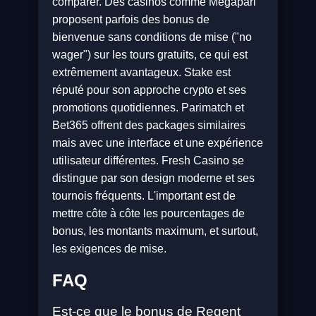
comparer. Des casinos comme Megapari
proposent parfois des bonus de
bienvenue sans conditions de mise ("no
wager") sur les tours gratuits, ce qui est
extrêmement avantageux. Stake est
réputé pour son approche crypto et ses
promotions quotidiennes. Parimatch et
Bet365 offrent des packages similaires
mais avec une interface et une expérience
utilisateur différentes. Fresh Casino se
distingue par son design moderne et ses
tournois fréquents. L'important est de
mettre côte à côte les pourcentages de
bonus, les montants maximum, et surtout,
les exigences de mise.
FAQ
Est-ce que le bonus de Regent