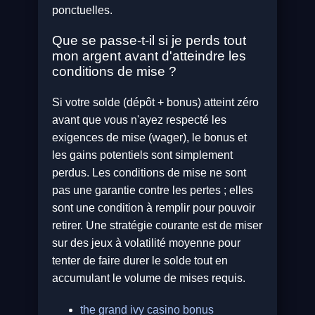
ponctuelles.
Que se passe-t-il si je perds tout
mon argent avant d'atteindre les
conditions de mise ?
Si votre solde (dépôt + bonus) atteint zéro
avant que vous n'ayez respecté les
exigences de mise (wager), le bonus et
les gains potentiels sont simplement
perdus. Les conditions de mise ne sont
pas une garantie contre les pertes ; elles
sont une condition à remplir pour pouvoir
retirer. Une stratégie courante est de miser
sur des jeux à volatilité moyenne pour
tenter de faire durer le solde tout en
accumulant le volume de mises requis.
the grand ivy casino bonus