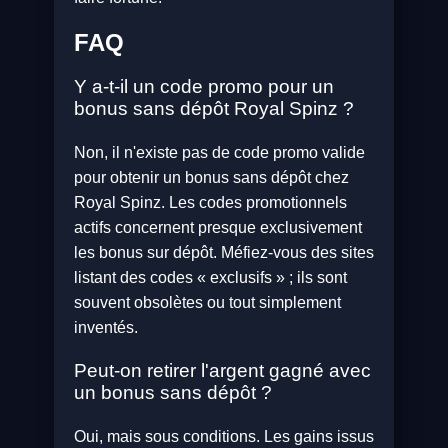
FAQ
Y a-t-il un code promo pour un
bonus sans dépôt Royal Spinz ?
Non, il n'existe pas de code promo valide
pour obtenir un bonus sans dépôt chez
Royal Spinz. Les codes promotionnels
actifs concernent presque exclusivement
les bonus sur dépôt. Méfiez-vous des sites
listant des codes « exclusifs » ; ils sont
souvent obsolètes ou tout simplement
inventés.
Peut-on retirer l'argent gagné avec
un bonus sans dépôt ?
Oui, mais sous conditions. Les gains issus