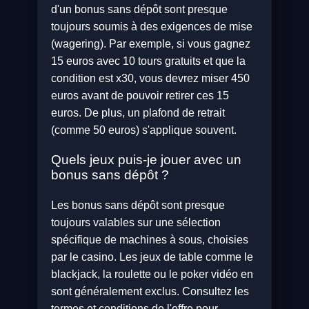
d'un bonus sans dépôt sont presque
toujours soumis à des exigences de mise
(wagering). Par exemple, si vous gagnez
15 euros avec 10 tours gratuits et que la
condition est x30, vous devrez miser 450
euros avant de pouvoir retirer ces 15
euros. De plus, un plafond de retrait
(comme 50 euros) s'applique souvent.
Quels jeux puis-je jouer avec un
bonus sans dépôt ?
Les bonus sans dépôt sont presque
toujours valables sur une sélection
spécifique de machines à sous, choisies
par le casino. Les jeux de table comme le
blackjack, la roulette ou le poker vidéo en
sont généralement exclus. Consultez les
termes et conditions de l'offre pour