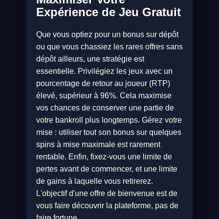
Expérience de Jeu Gratuit
Que vous optiez pour un bonus sur dépôt
ou que vous chassiez les rares offres sans
dépôt ailleurs, une stratégie est
essentielle. Privilégiez les jeux avec un
pourcentage de retour au joueur (RTP)
élevé, supérieur à 96%. Cela maximise
vos chances de conserver une partie de
votre bankroll plus longtemps. Gérez votre
mise : utiliser tout son bonus sur quelques
spins à mise maximale est rarement
rentable. Enfin, fixez-vous une limite de
pertes avant de commencer, et une limite
de gains à laquelle vous retirerez.
L'objectif d'une offre de bienvenue est de
vous faire découvrir la plateforme, pas de
faire fortune.