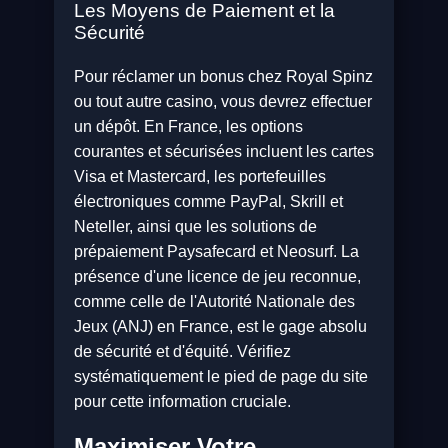
Les Moyens de Paiement et la
Sécurité
Pour réclamer un bonus chez Royal Spinz
ou tout autre casino, vous devrez effectuer
un dépôt. En France, les options
courantes et sécurisées incluent les cartes
Visa et Mastercard, les portefeuilles
électroniques comme PayPal, Skrill et
Neteller, ainsi que les solutions de
prépaiement Paysafecard et Neosurf. La
présence d'une licence de jeu reconnue,
comme celle de l'Autorité Nationale des
Jeux (ANJ) en France, est le gage absolu
de sécurité et d'équité. Vérifiez
systématiquement le pied de page du site
pour cette information cruciale.
Maximiser Votre