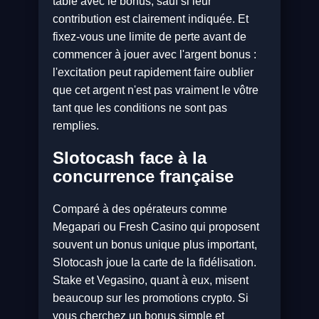
table avec le bonus, sauf si leur
contribution est clairement indiquée. Et
fixez-vous une limite de perte avant de
commencer à jouer avec l'argent bonus :
l'excitation peut rapidement faire oublier
que cet argent n'est pas vraiment le vôtre
tant que les conditions ne sont pas
remplies.
Slotocash face à la
concurrence française
Comparé à des opérateurs comme
Megapari ou Fresh Casino qui proposent
souvent un bonus unique plus important,
Slotocash joue la carte de la fidélisation.
Stake et Vegasino, quant à eux, misent
beaucoup sur les promotions crypto. Si
vous cherchez un bonus simple et