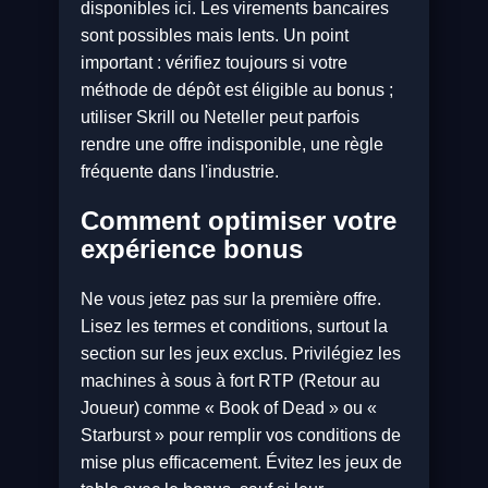
disponibles ici. Les virements bancaires
sont possibles mais lents. Un point
important : vérifiez toujours si votre
méthode de dépôt est éligible au bonus ;
utiliser Skrill ou Neteller peut parfois
rendre une offre indisponible, une règle
fréquente dans l'industrie.
Comment optimiser votre
expérience bonus
Ne vous jetez pas sur la première offre.
Lisez les termes et conditions, surtout la
section sur les jeux exclus. Privilégiez les
machines à sous à fort RTP (Retour au
Joueur) comme « Book of Dead » ou «
Starburst » pour remplir vos conditions de
mise plus efficacement. Évitez les jeux de