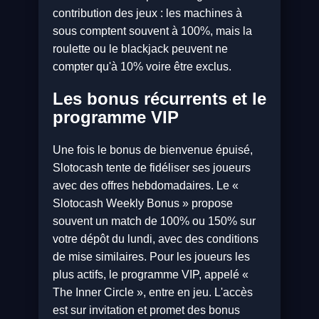
contribution des jeux : les machines à
sous comptent souvent à 100%, mais la
roulette ou le blackjack peuvent ne
compter qu'à 10% voire être exclus.
Les bonus récurrents et le
programme VIP
Une fois le bonus de bienvenue épuisé,
Slotocash tente de fidéliser ses joueurs
avec des offres hebdomadaires. Le «
Slotocash Weekly Bonus » propose
souvent un match de 100% ou 150% sur
votre dépôt du lundi, avec des conditions
de mise similaires. Pour les joueurs les
plus actifs, le programme VIP, appelé «
The Inner Circle », entre en jeu. L'accès
est sur invitation et promet des bonus