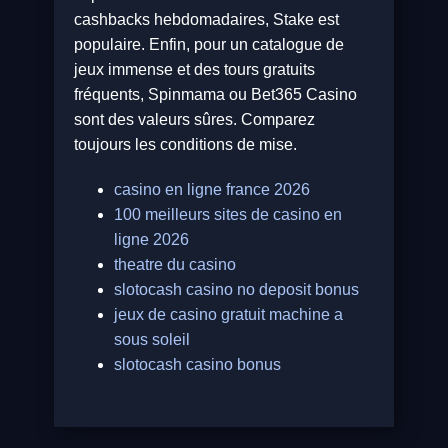
cashbacks hebdomadaires, Stake est
populaire. Enfin, pour un catalogue de
jeux immense et des tours gratuits
fréquents, Spinmama ou Bet365 Casino
sont des valeurs sûres. Comparez
toujours les conditions de mise.
casino en ligne france 2026
100 meilleurs sites de casino en
ligne 2026
theatre du casino
slotocash casino no deposit bonus
jeux de casino gratuit machine a
sous soleil
slotocash casino bonus