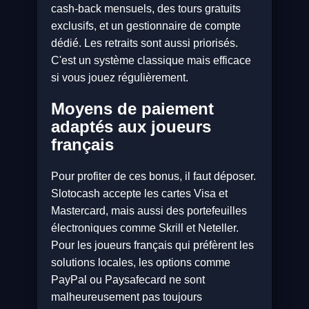
cash-back mensuels, des tours gratuits
exclusifs, et un gestionnaire de compte
dédié. Les retraits sont aussi priorisés.
C'est un système classique mais efficace
si vous jouez régulièrement.
Moyens de paiement
adaptés aux joueurs
français
Pour profiter de ces bonus, il faut déposer.
Slotocash accepte les cartes Visa et
Mastercard, mais aussi des portefeuilles
électroniques comme Skrill et Neteller.
Pour les joueurs français qui préfèrent les
solutions locales, les options comme
PayPal ou Paysafecard ne sont
malheureusement pas toujours