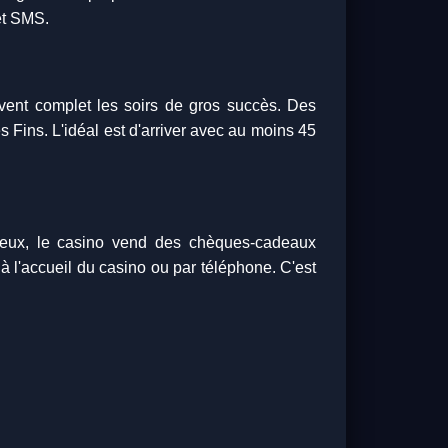
 et SMS.
ouvent complet les soirs de gros succès. Des
 Fins. L'idéal est d'arriver avec au moins 45
 Mieux, le casino vend des chèques-cadeaux
t à l'accueil du casino ou par téléphone. C'est