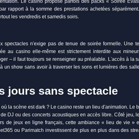
sentation. Le casino propose parfois des packs « Soirée Évasi
x par rapport à la somme des prestations achetées séparément. I
tout les vendredis et samedis soirs.
x spectacles n'exige pas de tenue de soirée formelle. Une t
entrée au casino elle-même est strictement interdite aux mineur
er – il faut toujours se renseigner au préalable. L'accès à la 
 à un show sans avoir à traverser les sons et lumières des sall
es jours sans spectacle
 où la scène est dark ? Le casino reste un lieu d'animation. Le b
e DJ ou des concerts acoustiques en accès libre. Côté jeu, les
rs de jeux en ligne français, cette ambiance « lieu de vie »
et365 ou Parimatch investissent de plus en plus dans des stream