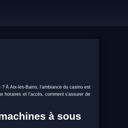
 ? À Aix-les-Bains, l'ambiance du casino est
aux horaires et l'accès, comment s'assurer de
 machines à sous