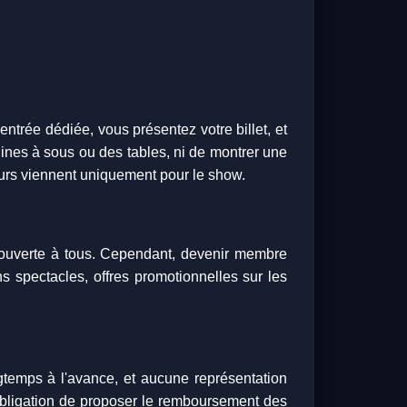
ntrée dédiée, vous présentez votre billet, et
ines à sous ou des tables, ni de montrer une
teurs viennent uniquement pour le show.
st ouverte à tous. Cependant, devenir membre
ns spectacles, offres promotionnelles sur les
gtemps à l'avance, et aucune représentation
'obligation de proposer le remboursement des