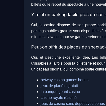
billets ou le report du spectacle à une nouve
Y a-t-il un parking facile près du cas
Oui, le casino dispose de son propre parkin
parkings publics gratuits sont disponibles à
minutes d'avance pour se garer sereinement e
Peut-on offrir des places de spectac
Oui, et c'est une excellente idée. Les bi
utilisables à la fois pour la billetterie et p
un cadeau original qui combine sortie culture
betway casino games bonus
jeux de planète gratuit
la banque geant casino
casino royale résumé
jeux de casino sans dépôt avec bonus g