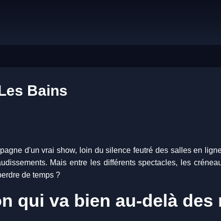
 Les Bains
agne d'un vrai show, loin du silence feutré des salles en ligne
laudissements. Mais entre les différents spectacles, les créne
perdre de temps ?
 qui va bien au-delà des