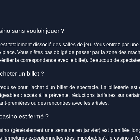
sino sans vouloir jouer ?
est totalement dissocié des salles de jeu. Vous entrez par une e
 place. Vous n'êtes pas obligé de passer par la zone des mach
r vérifier la correspondance avec le billet). Beaucoup de specta
heter un billet ?
requise pour l'achat d'un billet de spectacle. La billetterie e
geables : accès à la prévente, réductions tarifaires sur certai
vant-premières ou des rencontres avec les artistes.
 casino est fermé ?
sino (généralement une semaine en janvier) est planifiée lon
s fermetures exceptionnelles (très improbables), le casino a l