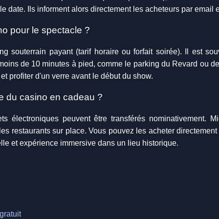
lle date. Ils informent alors directement les acheteurs par email
ino pour le spectacle ?
g souterrain payant (tarif horaire ou forfait soirée). Il est s
 moins de 10 minutes à pied, comme le parking du Revard ou des
t profiter d'un verre avant le début du show.
le du casino en cadeau ?
llets électroniques peuvent être transférés nominativement.
our les restaurants sur place. Vous pouvez les acheter directemen
lle et expérience immersive dans un lieu historique.
ratuit