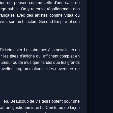
ation est pensée comme celle d'une salle de
arge public. On y retrouve régulièrement des
ançaise avec des artistes comme Vitaa ou
avec son architecture Second Empire et son
.
 Ticketmaster. Les abonnés à la newsletter du
 les têtes d'affiche qui affichent complet en
'humour ou de musique, tandis que les grands
 nouvelles programmations et les ouvertures de
l lieu. Beaucoup de visiteurs optent pour une
staurant gastronomique Le Cercle ou de façon