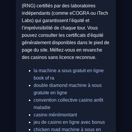
(RNG) certifiés par des laboratoires
indépendants (comme eCOGRA ou iTech
Labs) qui garantissent l'équité et
l'imprévisibilité de chaque tour. Vous
pouvez consulter les certificats d'équité
généralement disponibles dans le pied de
page du site. Méfiez-vous en revanche
des casinos sans licence reconnue.
la machine a sous gratuit en ligne
book of ra
double diamond machine à sous
gratuite en ligne
convention collective casino arrêt
maladie
casino ménilmontant
jeu de casino en ligne avec bonus
chicken road machine à sous en