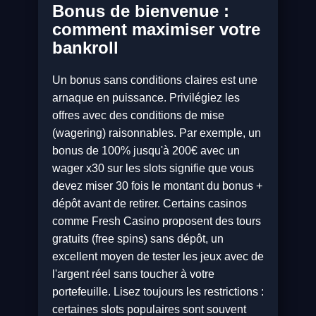
Bonus de bienvenue :
comment maximiser votre
bankroll
Un bonus sans conditions claires est une
arnaque en puissance. Privilégiez les
offres avec des conditions de mise
(wagering) raisonnables. Par exemple, un
bonus de 100% jusqu'à 200€ avec un
wager x30 sur les slots signifie que vous
devez miser 30 fois le montant du bonus +
dépôt avant de retirer. Certains casinos
comme Fresh Casino proposent des tours
gratuits (free spins) sans dépôt, un
excellent moyen de tester les jeux avec de
l'argent réel sans toucher à votre
portefeuille. Lisez toujours les restrictions :
certaines slots populaires sont souvent