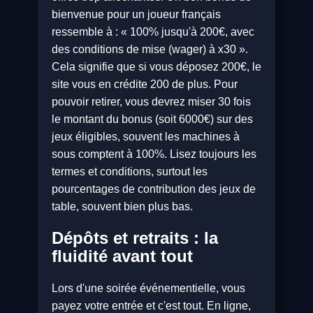
bienvenue pour un joueur français
ressemble à : « 100% jusqu'à 200€, avec
des conditions de mise (wager) à x30 ».
Cela signifie que si vous déposez 200€, le
site vous en crédite 200 de plus. Pour
pouvoir retirer, vous devrez miser 30 fois
le montant du bonus (soit 6000€) sur des
jeux éligibles, souvent les machines à
sous comptent à 100%. Lisez toujours les
termes et conditions, surtout les
pourcentages de contribution des jeux de
table, souvent bien plus bas.
Dépôts et retraits : la
fluidité avant tout
Lors d'une soirée événementielle, vous
payez votre entrée et c'est tout. En ligne,