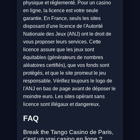
physique et réglementé. Pour un casino
en ligne, la licence est votre seule
garantie. En France, seuls les sites
disposant d'une licence de l'Autorité
Nationale des Jeux (ANJ) ont le droit de
vous proposer leurs services. Cette
licence assure que les jeux sont
équitables (générateurs de nombres
aléatoires certifiés), que vos fonds sont
protégés, et que le site promeut le jeu
responsable. Vérifiez toujours le logo de
l'ANJ en bas de page avant de déposer le
moindre euro. Les sites opérant sans
licence sont illégaux et dangereux.
FAQ
Break the Tango Casino de Paris,
c'est un vrai casino en ligne ?