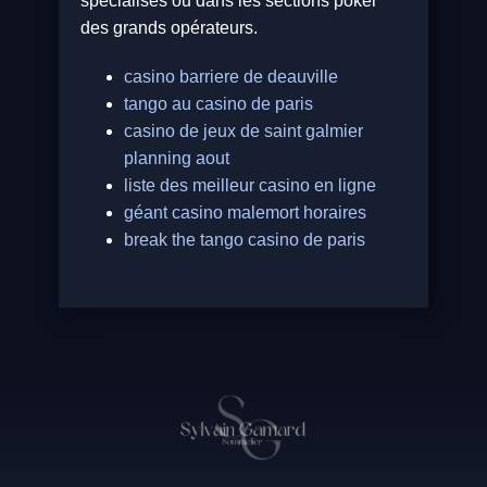
spécialisés ou dans les sections poker
des grands opérateurs.
casino barriere de deauville
tango au casino de paris
casino de jeux de saint galmier
planning aout
liste des meilleur casino en ligne
géant casino malemort horaires
break the tango casino de paris