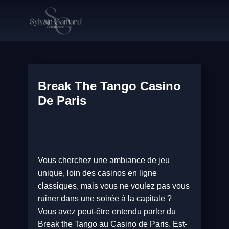
Break The Tango Casino
De Paris
Vous cherchez une ambiance de jeu
unique, loin des casinos en ligne
classiques, mais vous ne voulez pas vous
ruiner dans une soirée à la capitale ?
Vous avez peut-être entendu parler du
Break the Tango au Casino de Paris. Est-