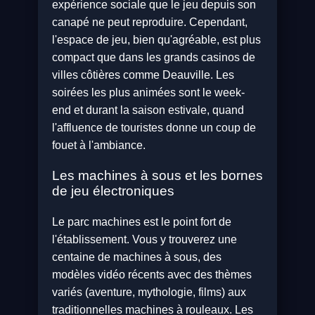
expérience sociale que le jeu depuis son
canapé ne peut reproduire. Cependant,
l'espace de jeu, bien qu'agréable, est plus
compact que dans les grands casinos de
villes côtières comme Deauville. Les
soirées les plus animées sont le week-
end et durant la saison estivale, quand
l'affluence de touristes donne un coup de
fouet à l'ambiance.
Les machines à sous et les bornes
de jeu électroniques
Le parc machines est le point fort de
l'établissement. Vous y trouverez une
centaine de machines à sous, des
modèles vidéo récents avec des thèmes
variés (aventure, mythologie, films) aux
traditionnelles machines à rouleaux. Les