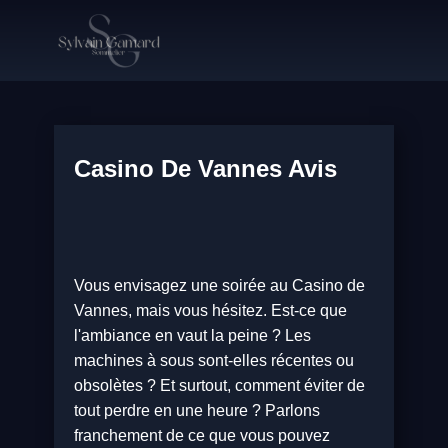
Casino De Vannes Avis
Vous envisagez une soirée au Casino de
Vannes, mais vous hésitez. Est-ce que
l'ambiance en vaut la peine ? Les
machines à sous sont-elles récentes ou
obsolètes ? Et surtout, comment éviter de
tout perdre en une heure ? Parlons
franchement de ce que vous pouvez