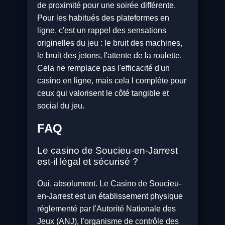
de proximité pour une soirée différente.
Pour les habitués des plateformes en
ligne, c'est un rappel des sensations
originelles du jeu : le bruit des machines,
le bruit des jetons, l'attente de la roulette.
Cela ne remplace pas l'efficacité d'un
casino en ligne, mais cela l complète pour
ceux qui valorisent le côté tangible et
social du jeu.
FAQ
Le casino de Soucieu-en-Jarrest
est-il légal et sécurisé ?
Oui, absolument. Le Casino de Soucieu-
en-Jarrest est un établissement physique
réglementé par l'Autorité Nationale des
Jeux (ANJ), l'organisme de contrôle des