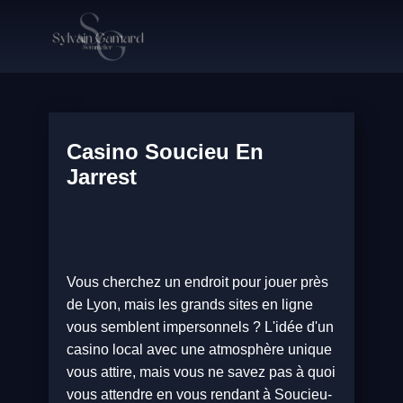
Casino Soucieu En
Jarrest
Vous cherchez un endroit pour jouer près
de Lyon, mais les grands sites en ligne
vous semblent impersonnels ? L'idée d'un
casino local avec une atmosphère unique
vous attire, mais vous ne savez pas à quoi
vous attendre en vous rendant à Soucieu-