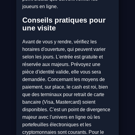
joueurs en ligne.
Conseils pratiques pour
une visite
Avant de vous y rendre, vérifiez les
horaires d'ouverture, qui peuvent varier
selon les jours. L'entrée est gratuite et
réservée aux majeurs. Prévoyez une
pièce d'identité valide, elle vous sera
demandée. Concernant les moyens de
paiement, sur place, le cash est roi, bien
que des terminaux pour retrait de carte
bancaire (Visa, Mastercard) soient
disponibles. C'est un point de divergence
majeur avec l'univers en ligne où les
portefeuilles électroniques et les
cryptomonnaies sont courants. Pour le